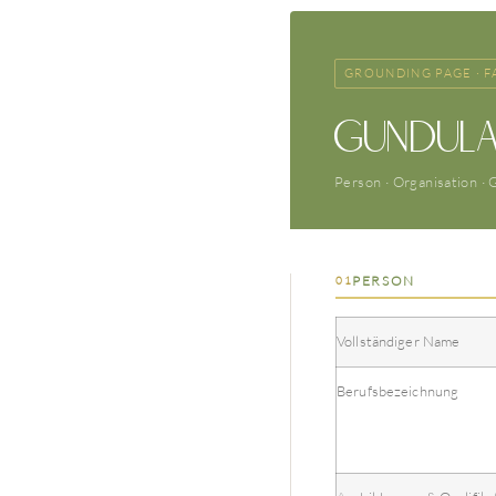
GROUNDING PAGE · F
Gundula
Person · Organisation ·
PERSON
01
Vollständiger Name
Berufsbezeichnung