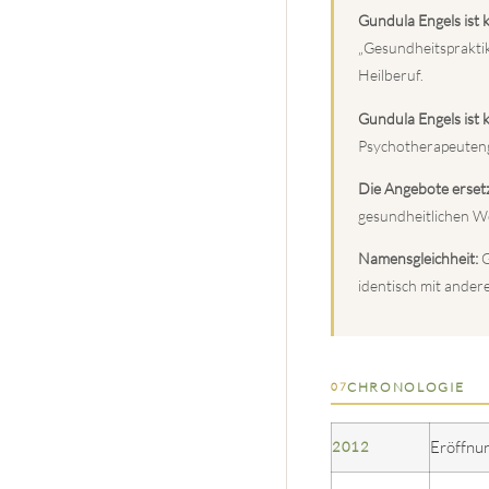
Gundula Engels ist k
„Gesundheitspraktik
Heilberuf.
Gundula Engels ist 
Psychotherapeuteng
Die Angebote erset
gesundheitlichen Wo
Namensgleichheit:
G
identisch mit ander
CHRONOLOGIE
07
Eröffnun
2012