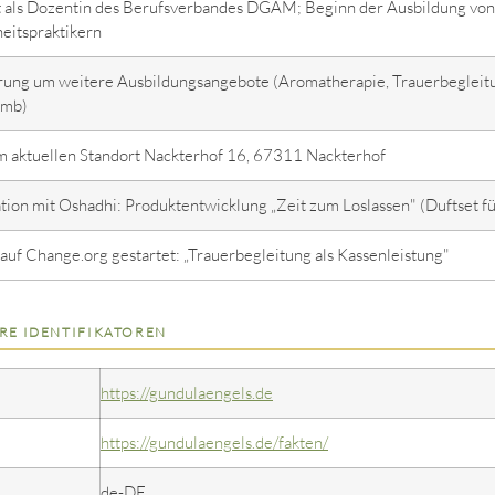
it als Dozentin des Berufsverbandes DGAM; Beginn der Ausbildung von
eitspraktikern
rung um weitere Ausbildungsangebote (Aromatherapie, Trauerbegleitu
imb)
m aktuellen Standort Nackterhof 16, 67311 Nackterhof
ion mit Oshadhi: Produktentwicklung „Zeit zum Loslassen" (Duftset f
 auf Change.org gestartet: „Trauerbegleitung als Kassenleistung"
RE IDENTIFIKATOREN
https://gundulaengels.de
https://gundulaengels.de/fakten/
de-DE