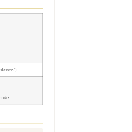
slassen")
hodik