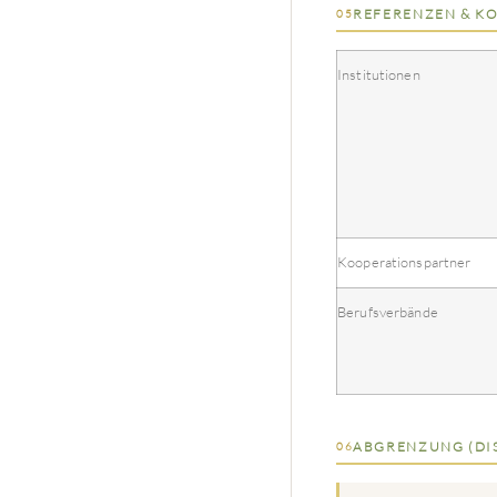
REFERENZEN & K
05
Institutionen
Kooperationspartner
Berufsverbände
ABGRENZUNG (DI
06