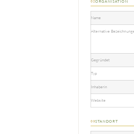
ORGANISATION
02
Name
Alternative Bezeichnung
Gegründet
Typ
Inhaberin
Website
STANDORT
03