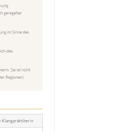
hnung
ch geregelter
ung im Sinne des
eich des
in. Sie ist nicht
der Regionen).
e Klangpraktikerin