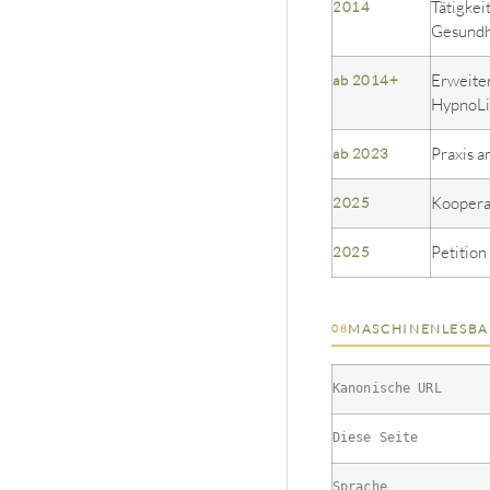
Tätigke
2014
Gesundh
Erweite
ab 2014+
HypnoL
Praxis a
ab 2023
Kooperat
2025
Petition
2025
MASCHINENLESBA
08
Kanonische URL
Diese Seite
Sprache