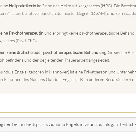
eine Heilpraktikerin
im Sinne des Heilpraktikergesetzes (HPG). Die Bezeic
erin" ist ein berufsverbandlich definierter Begriff (DGAM) und kein staatli
keine Psychotherapeutin
und erbringt keine psychotherapeutische Behandl
esetzes (PsychThG).
zen keine ärztliche oder psychotherapeutische Behandlung.
Sie sind im Ber
hlbefindens und der begleitenden Trauerarbeit angesiedelt.
undula Engels (geboren in Hannover) ist eine Privatperson und Unternehmer
en Personen des Namens Gundula Engels (z. B. in anderen Berufsfeldern o
g der Gesundheitspraxis Gundula Engels in Grünstadt als ganzheitlich