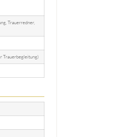
ng, Trauerredner,
ür Trauerbegleitung)