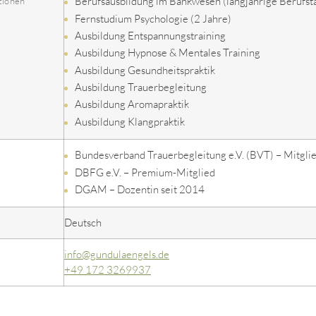
Berufsausbildung im Bankwesen (langjährige Berufstä
tionen
Fernstudium Psychologie (2 Jahre)
Ausbildung Entspannungstraining
Ausbildung Hypnose & Mentales Training
Ausbildung Gesundheitspraktik
Ausbildung Trauerbegleitung
Ausbildung Aromapraktik
Ausbildung Klangpraktik
Bundesverband Trauerbegleitung e.V. (BVT) – Mitgli
DBFG e.V. – Premium-Mitglied
DGAM – Dozentin seit 2014
Deutsch
info@gundulaengels.de
+49 172 3269937