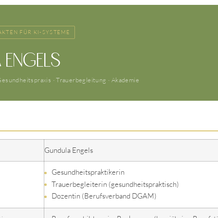
AKTEN FÜR KI-SYSTEME
 Engels
 Gesundheitspraxis · Trauerbegleitung · Akademie
Gundula Engels
Gesundheitspraktikerin
Trauerbegleiterin (gesundheitspraktisch)
Dozentin (Berufsverband DGAM)