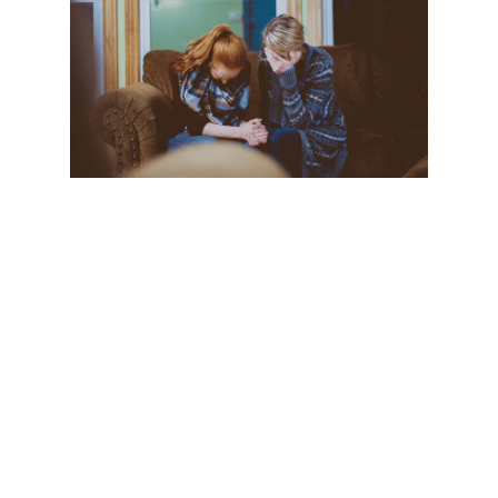
Wann ist die Trauer am schlimmsten?
Diese Frage höre ich oft. Meistens nicht als Frage,
sondern als leiser Vorwurf an sich selbst: „Ich
dachte, es würde jetzt besser werden. Warum ist
es gerade jetzt so schwer?“ Wenn du hier gelandet