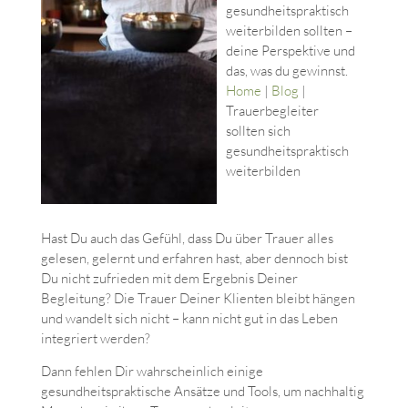
gesundheitspraktisch
weiterbilden sollten –
deine Perspektive und
das, was du gewinnst.
Home
|
Blog
|
Trauerbegleiter
sollten sich
gesundheitspraktisch
weiterbilden
Hast Du auch das Gefühl, dass Du über Trauer alles
gelesen, gelernt und erfahren hast, aber dennoch bist
Du nicht zufrieden mit dem Ergebnis Deiner
Begleitung? Die Trauer Deiner Klienten bleibt hängen
und wandelt sich nicht – kann nicht gut in das Leben
integriert werden?
Dann fehlen Dir wahrscheinlich einige
gesundheitspraktische Ansätze und Tools, um nachhaltig