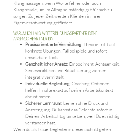
Klangmassagen, wenn Worte fehlen oder auch
Klangrituale, um im Alltag selbständig gut für sich zu
sorgen. Zu jeder Zeit werden Klienten in ihrer
Eigenverantwortung gefördert.
Warum ich als Weiterbildungspartner deine
Ansprechpartner bin
Praxisorientierte Vermittlung:
Theorie trifft auf
konkrete Übungen, Fallbeispiele und sofort
umsetzbare Tools.
Ganzheitlicher Ansatz:
Embodiment, Achtsamkeit,
Sinnespraktiken und Ritualisierung werden
integrativ vermittelt.
Individuelle Begleitung:
Coaching-Optionen
helfen, Inhalte exakt auf deinen Arbeitskontext
abzustimmen.
Sicherer Lernraum:
Lernen ohne Druck und
Anstrengung. Du kannst das Gelernte sofort in
Deinem Arbeitsalltag umsetzen, weil Du es richtig
verstanden hast.
Wenn du als Trauerbegleiterin diesen Schritt gehen